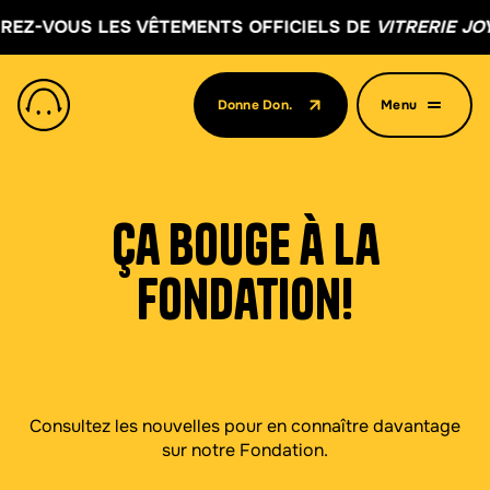
ÊTEMENTS OFFICIELS DE
VITRERIE JOYAL
ICI !
Donne Don.
Menu
(Ouvre dans un nouvel onglet)
Ça bouge à la
Fondation!
Consultez les nouvelles pour en connaître davantage
sur notre Fondation.