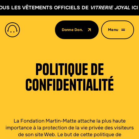
ENTS OFFICIELS DE
VITRERIE JOYAL
ICI !
PROC
Donne Don.
Menu
(Ouvre dans un nouvel onglet)
Politique de
confidentialité
La Fondation Martin-Matte attache la plus haute
importance à la protection de la vie privée des visiteurs
de son site Web. Le but de cette politique de