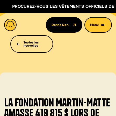
ROCUREZ-VOUS LES VÊTEMENTS OFFICIELS DE
VITRERI
Donne Don.
Menu
(Ouvre dans un nouvel onglet)
Toutes les
nouvelles
La Fondation Martin-Matte
amasse 419 815 $ lors de