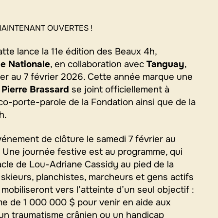
MAINTENANT OUVERTES !
te lance la 11e édition des Beaux 4h,
e Nationale
, en collaboration avec
Tanguay
,
vier au 7 février 2026. Cette année marque une
:
Pierre Brassard
se joint officiellement à
 co-porte-parole de la Fondation ainsi que de la
h.
vénement de clôture le samedi 7 février au
Une journée festive est au programme, qui
acle de Lou-Adriane Cassidy au pied de la
kieurs, planchistes, marcheurs et gens actifs
mobiliseront vers l’atteinte d’un seul objectif :
me de 1 000 000 $ pour venir en aide aux
un traumatisme crânien ou un handicap