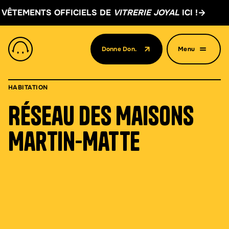
FFICIELS DE
VITRERIE JOYAL
ICI !
PROCUREZ-V
Donne Don.
Menu
(Ouvre dans un nouvel onglet)
HABITATION
Réseau des Maisons
Martin-Matte